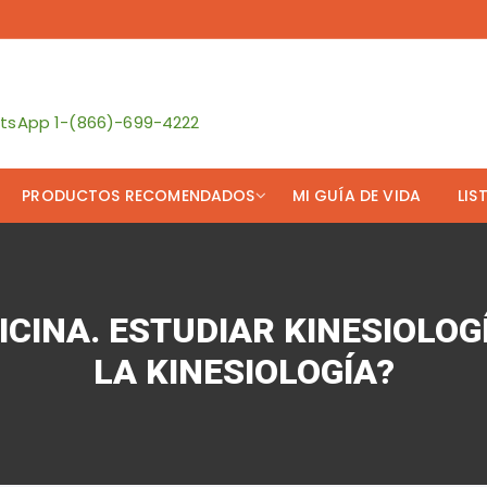
atsApp 1-(866)-699-4222
PRODUCTOS RECOMENDADOS
MI GUÍA DE VIDA
LIS
y y Fernando
Rueda de Yoga
Mi
táctenos
Soporte Lumbar
CINA. ESTUDIAR KINESIOLOGÍ
uiero Suscribir!
Cojín para Abdominales
LA KINESIOLOGÍA?
Cojín para el Asiento
ultas Online
Profesionales