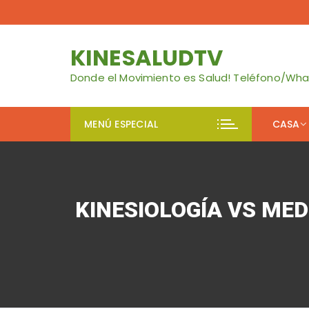
Skip
to
content
KINESALUDTV
Donde el Movimiento es Salud! Teléfono/Wh
MENÚ ESPECIAL
CASA
Jerr
Con
KINESIOLOGÍA VS MEDI
Me Q
Blog
Cons