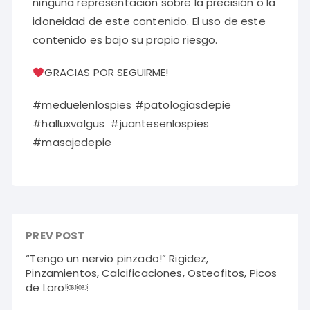
ninguna representación sobre la precisión o la
idoneidad de este contenido. El uso de este
contenido es bajo su propio riesgo.
GRACIAS POR SEGUIRME!
#meduelenlospies #patologiasdepie
#halluxvalgus #juantesenlospies
#masajedepie
PREV POST
“Tengo un nervio pinzado!” Rigidez,
Pinzamientos, Calcificaciones, Osteofitos, Picos
de Loro!￼￼