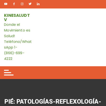
Skip
to
content
KINESALUDT
V
Donde el
Movimiento es
Salud!
Teléfono/What
sApp 1-
(866)-699-
4222
PIÉ: PATOLOGÍAS-REFLEXOLOGÍA-