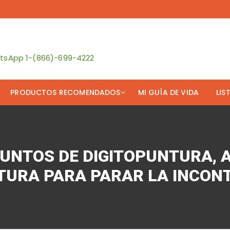
atsApp 1-(866)-699-4222
PRODUCTOS RECOMENDADOS
MI GUÍA DE VIDA
LIS
y y Fernando
Rueda de Yoga
Mi
táctenos
Soporte Lumbar
UNTOS DE DIGITOPUNTURA, 
uiero Suscribir!
Cojín para Abdominales
URA PARA PARAR LA INCONT
Cojín para el Asiento
ultas Online
Profesionales