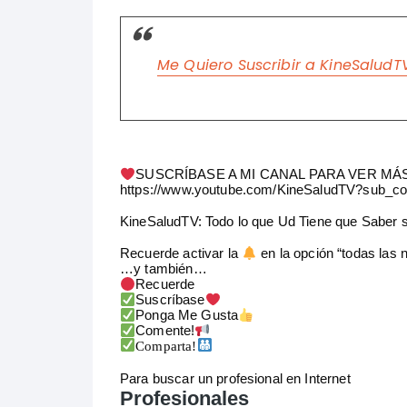
Me Quiero Suscribir a KineSaludT
SUSCRÍBASE A MI CANAL PARA VER MÁ
https://www.youtube.com/KineSaludTV?sub_co
KineSaludTV: Todo lo que Ud Tiene que Saber 
Recuerde activar la
en la opción “todas las n
…y también…
Recuerde
Suscríbase
Ponga Me Gusta
Comente!
Comparta!
Para buscar un profesional en Internet