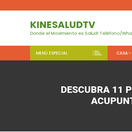
Skip
to
content
KINESALUDTV
Donde el Movimiento es Salud! Teléfono/Wh
MENÚ ESPECIAL
CASA
Jerr
Con
DESCUBRA 11 P
Me Q
ACUPUNT
Blog
Cons