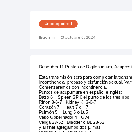
Uncategorized
admin
octubre 6, 2024
Descubra 11 Puntos de Digitopuntura, Acupresi
Esta transmisión será para completar la transm
incontinencia, propaso y disfunción sexual. Va
Comenzaremos con incontinencia.
Puntos de acupuntura en español e inglés:
Bazo 6 = Spleen SP 6 el punto de los tres ríos
Riñón 3-6-7 =Kidney K 3-6-7
Corazón 7= Heart 7 o H7
Pulmón 5 = Lung 5 o Lu5
Vaso Gobernador 4= Gv4
Vejiga 23-52= Bladder o BL 23-52
y al final agregamos dos µ´mas