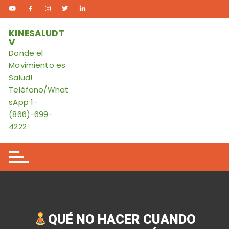
Skip
to
content
KINESALUDT
V
Donde el
Movimiento es
Salud!
Teléfono/What
sApp 1-
(866)-699-
4222
QUÉ NO HACER CUANDO