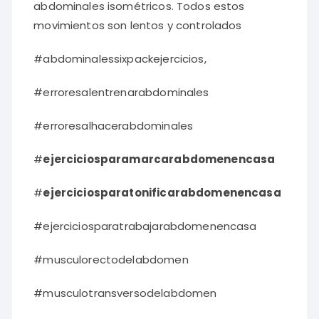
abdominales isométricos. Todos estos
movimientos son lentos y controlados
#abdominalessixpackejercicios,
#erroresalentrenarabdominales
#erroresalhacerabdominales
#
ejerciciosparamarcarabdomenencasa
#
ejerciciosparatonificarabdomenencasa
#ejerciciosparatrabajarabdomenencasa
#musculorectodelabdomen
#musculotransversodelabdomen