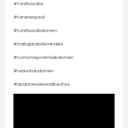
#tonificarabs
#tenersixpack
#tonificarabdomen
#trabajarabdominales
#comomejorarmiabdomen
#reducirabdomen
#abdominalesmalhechos