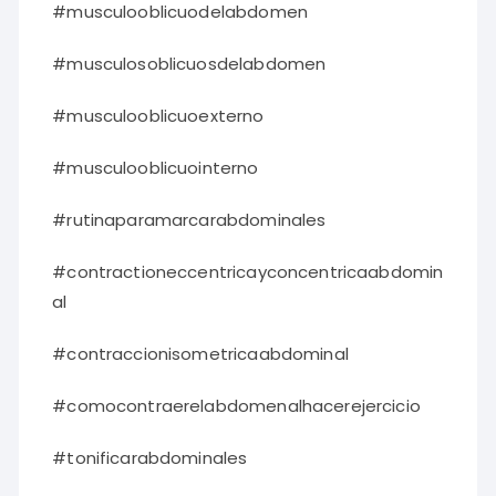
#musculooblicuodelabdomen
#musculosoblicuosdelabdomen
#musculooblicuoexterno
#musculooblicuointerno
#rutinaparamarcarabdominales
#contractioneccentricayconcentricaabdomin
al
#contraccionisometricaabdominal
#comocontraerelabdomenalhacerejercicio
#tonificarabdominales